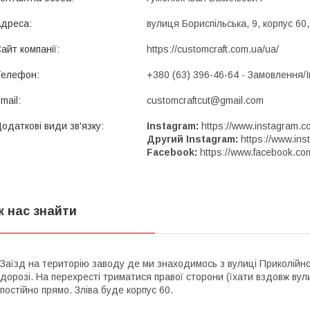
вулиця Бориспільська, 9, корпус 60,
https://customcraft.com.ua/ua/
+380 (63) 396-46-64
Замовлення/
customcraftcut@gmail.com
Instagram
https://www.instagram.c
Другий Instagram
https://www.in
Facebook
https://www.facebook.c
к нас знайти
Заїзд на територію заводу де ми знаходимось з вулиці Приколійно
дорозі. На перехресті триматися правої сторони (їхати вздовж вул
постійно прямо. Зліва буде корпус 60.