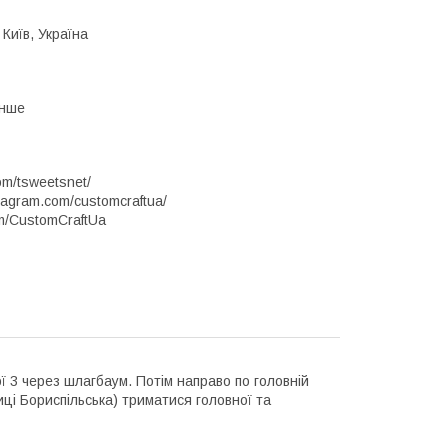
 Київ, Україна
Інше
om/tsweetsnet/
stagram.com/customcraftua/
om/CustomCraftUa
ї 3 через шлагбаум. Потім направо по головній
иці Бориспільська) триматися головної та