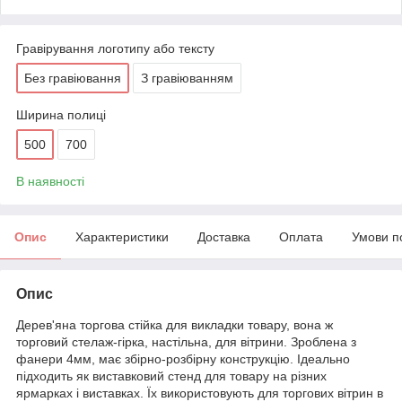
Гравірування логотипу або тексту
Без гравіювання
З гравіюванням
Ширина полиці
500
700
В наявності
Опис
Характеристики
Доставка
Оплата
Умови п
Опис
Дерев'яна торгова стійка для викладки товару, вона ж
торговий стелаж-гірка, настільна, для вітрини. Зроблена з
фанери 4мм, має збірно-розбірну конструкцію. Ідеально
підходить як виставковий стенд для товару на різних
ярмарках і виставках. Їх використовують для торгових вітрин в