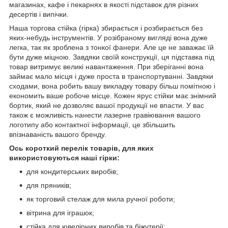
магазинах, кафе і пекарнях в якості підставок для різних
десертів і випічки.
Наша торгова стійка (гірка) збирається і розбирається без
яких-небудь інструментів. У розібраному вигляді вона дуже
легка, так як зроблена з тонкої фанери. Але це не заважає їй
бути дуже міцною. Завдяки своїй конструкції, ця підставка під
товар витримує великі навантаження. При зберіганні вона
займає мало місця і дуже проста в транспортуванні. Завдяки
сходами, вона робить вашу викладку товару більш помітною і
економить ваше робоче місце. Кожен ярус стійки має знімний
бортик, який не дозволяє вашої продукції не впасти. У вас
також є можливість нанести лазерне гравіювання вашого
логотипу або контактної інформації, це збільшить
впізнаваність вашого бренду.
Ось короткий перелік товарів, для яких
використовуються наші гірки:
для кондитерських виробів;
для пряників;
як торговий стелаж для мила ручної роботи;
вітрина для іграшок;
стійка для ювелірних виробів та біжутерії;