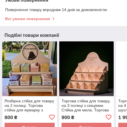
Умови повернення
Повернення товару впродовж 14 днів за домовленістю
Всі умови повернення
Подібні товари компанії
Розбірна стійка для товару
Торгова стійка для товару,
Торг
на 2 полиці. Торгова
на 3 полиці з секціями.
на 4
стійка для ярмарку з
Стійка для мила. Торгова
шух
дерева. Стенд-гірка для
полиця для ярмарку.
збер
800
900
1 9
₴
₴
мила.
Торг
ярма