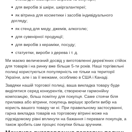
для виробів зі шкіри, шкіргалантереї;
як вітрина для косметики і засобів індивідуального
догляду;
як стенд для меду, джемів, алкоголю;
для сувенірної продукції;
для виробів з кераміки, посуду;
статуетки, вироби з дерева і т. д.
Ми маємо величезний досвід у виготовленні дерев'яних стійок
для товарів і на ринку вже більше 5-ти років. Наші торгівельні
полиці користуються популярність не тільки на території
України, але і за її межами, особливо в США і Канаді.
Завдяки нашій торгової полиці, ваша викладка товару буде
виділятися серед конкурентів, створюючи гармонійну
композицію, більш помітну для покупця. Саме стоячи біля
прилавка або вітрини, покупець вирішує зробити вибір на
користь вашого товару чи ні. При правильному застосуванні,
гарна викладка товарів на торговому вітрині може на
підсвідомому рівні вплинути на бажання і переваги покупців, а
також зробить сам процес покупки більш зручним.